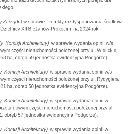
cego montażu dwóch sztuk wyniesionych przejść dla
skiego
y Zarządu)
w sprawie: korekty rozdysponowania środków
 Dzielnicy XII Bieżanów-Prokocim na 2024 rok
y Komisji Architektury
)
w sprawie wydania opinii w/s
owym części nieruchomości położonej przy ul. Wielickiej
0053 ha, obręb 59 jednostka ewidencyjna Podgórze).
 Komisji Architektury
)
w sprawie wydania opinii w/s
owym części nieruchomości położonej przy ul. Rydygiera
0021 ha, obręb 58 jednostka ewidencyjna Podgórze).
 Komisji Architektury
)
w sprawie wydania opinii w
przetargowym części nieruchomości położonej przy ul.
/61, obręb 57 jednostka ewidencyjna Podgórze).
 Komisji Architektury
)
w sprawie wydania opinii w