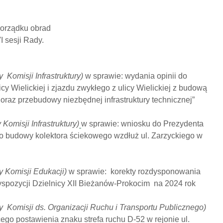
porządku obrad
VI sesji Rady.
XXXIV sesja Rady
II Dni D
 Komisji Infrastruktury)
w sprawie: wydania opinii do
Dzielnicy XII
wkrótce
cy Wielickiej i zjazdu zwykłego z ulicy Wielickiej z budową
raz przebudowy niezbędnej infrastruktury technicznej”
II Dni Dzielnicy XII za
Zaprasz
nami
w rytmi
 Komisji Infrastruktury)
w sprawie: wniosku do Prezydenta
 budowy kolektora ściekowego wzdłuż ul. Zarzyckiego w
Już w ten piątek –
Rodzinn
Letnie Kino
pełen at
Plenerowe na
czerwc
y Komisji Edukacji)
w sprawie: korekty rozdysponowania
Nowym Bieżanowie!
spozycji Dzielnicy XII Bieżanów-Prokocim na 2024 rok
y Komisji ds. Organizacji Ruchu i Transportu Publicznego)
go postawienia znaku strefa ruchu D-52 w rejonie ul.