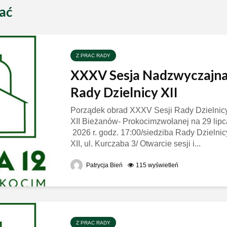
ać
Z PRAC RADY
XXXV Sesja Nadzwyczajn
Rady Dzielnicy XII
Porządek obrad XXXV Sesji Rady Dzielnic
XII Bieżanów- Prokocimzwołanej na 29 lipc
2026 r. godz. 17:00/siedziba Rady Dzielnic
XII, ul. Kurczaba 3/ Otwarcie sesji i...
Patrycja Bień
115 wyświetleń
Z PRAC RADY