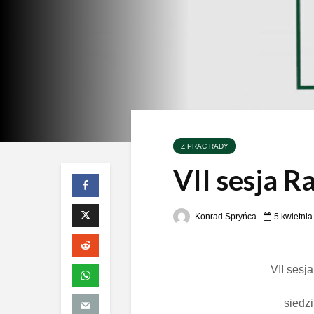
Z PRAC RADY
VII sesja R
Konrad Spryńca
5 kwietni
VII sesj
siedzi