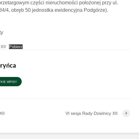
przetargowym części nieruchomości położonej przy ul.
 184/4, obręb 50 jednostka ewidencyjna Podgórze).
ty
 XII
Pobierz
pryńca
KIE WPISY
XII
VI sesja Rady Dzielnicy XII