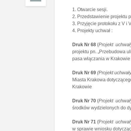
1. Otwarcie sesji.
2. Przedstawienie projektu 
3. Przyjęcie protokołu z V i 
4. Projekty uchwał :
Druk Nr 68
(
Projekt uchwały
projektu pn. „Przebudowa uli
pasa włączania w Krakowie o
Druk Nr 69
(Projekt uchwały
Miasta Krakowa dotyczącego
Krakowie
Druk Nr 70
(
Projekt uchwał
środków wydzielonych do dy
Druk Nr 71
(P
rojekt uchwał
w sprawie wniosku dotyczące