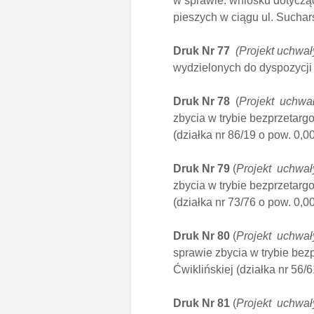
w sprawie: wniosku dotyczą
pieszych w ciągu ul. Suchar
Druk Nr 77
(Projekt uchwał
wydzielonych do dyspozycji
Druk Nr 78
(
Projekt uchwał
zbycia w trybie bezprzetarg
(działka nr 86/19 o pow. 0,
Druk Nr 79
(
Projekt uchwały
zbycia w trybie bezprzetarg
(działka nr 73/76 o pow. 0,
Druk Nr 80
(
Projekt uchwały
sprawie zbycia w trybie bez
Ćwiklińskiej (działka nr 56
Druk Nr 81
(
Projekt uchwały