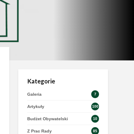
Kategorie
Galeria
7
Artykuły
100
Budżet Obywatelski
10
Z Prac Rady
85