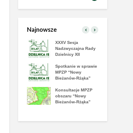
Najnowsze
zielnicy już
XXXV Sesja
XX
!
Nadzwyczajna Rady
Dzi
Dzielnicy XII
amy na tańce
Spotkanie w sprawie
II 
e Disco!
MPZP “Nowy
na
Bieżanów-Rżąka”
y piknik
Konsultacje MPZP
Już
rakcji już 27
obszaru “Nowy
Let
a
Bieżanów-Rżąka”
Pl
No