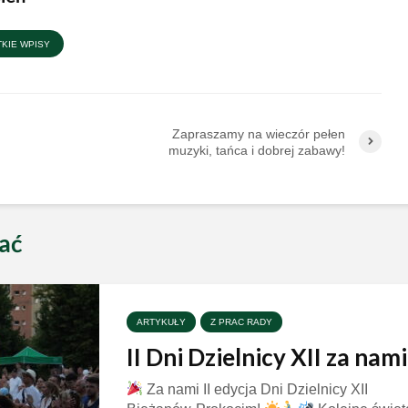
KIE WPISY
Zapraszamy na wieczór pełen
muzyki, tańca i dobrej zabawy!
ać
ARTYKUŁY
Z PRAC RADY
II Dni Dzielnicy XII za nami
Za nami II edycja Dni Dzielnicy XII