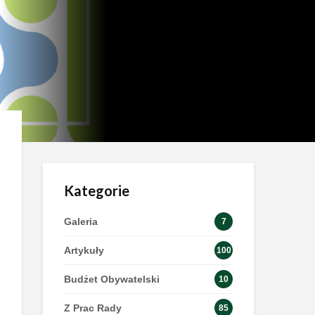
Kategorie
Galeria
7
Artykuły
100
Budżet Obywatelski
10
Z Prac Rady
85