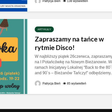
Patrycja Bień
138 wyświetleń
ARTYKUŁY
Zapraszamy na tańce w
rytmie Disco!
W najbliższy piątek 26czerwca, zapraszam
na I Potańcówkę na Nowym Bieżanowie. W
ramach Inicjatywy Lokalnej “Back to the 80`
and 90`s – Bieżanów Tańczy!” odbędziemy..
Patrycja Bień
85 wyświetleń