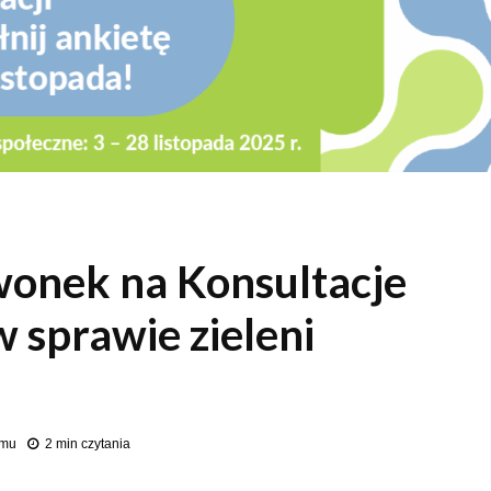
wonek na Konsultacje
 sprawie zieleni
emu
2 min czytania