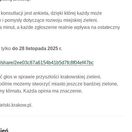
nsultacji jest ankieta, dzięki której każdy może
 i pomysły dotyczące rozwoju miejskiej zieleni.
ka minut, a każde zgłoszenie realnie wpływa na ostateczny
 tylko
do 28 listopada 2025 r.
com/share/2ee03c87a6154b41b5d7fc8f04ef47bc
ć głos w sprawie przyszłości krakowskiej zieleni.
ólnie możemy stworzyć miasto jeszcze bardziej zielone,
ny klimatu. Każda opinia ma znaczenie.
elski.krakow.pl.
Bień