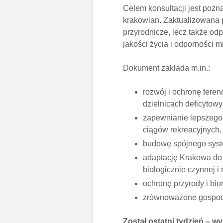
Celem konsultacji jest pozn
krakowian. Zaktualizowana p
przyrodnicze, lecz także od
jakości życia i odporności m
Dokument zakłada m.in.:
rozwój i ochronę teren
dzielnicach deficytowy
zapewnianie lepszego 
ciągów rekreacyjnych,
budowę spójnego system
adaptację Krakowa do 
biologicznie czynnej i 
ochronę przyrody i bio
zrównoważone gospod
Został ostatni tydzień – wy