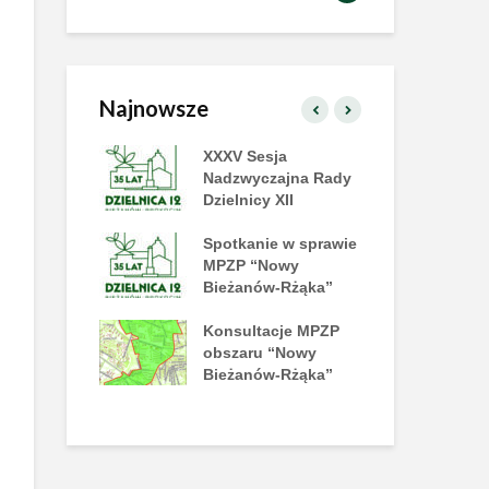
Najnowsze
zielnicy już
XXXV Sesja
XX
!
Nadzwyczajna Rady
Dzi
Dzielnicy XII
amy na tańce
Spotkanie w sprawie
II 
e Disco!
MPZP “Nowy
na
Bieżanów-Rżąka”
y piknik
Konsultacje MPZP
Już
rakcji już 27
obszaru “Nowy
Let
a
Bieżanów-Rżąka”
Pl
No