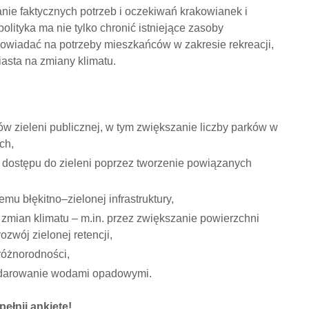
anie faktycznych potrzeb i oczekiwań krakowianek i
olityka ma nie tylko chronić istniejące zasoby
powiadać na potrzeby mieszkańców w zakresie rekreacji,
iasta na zmiany klimatu.
ów zieleni publicznej, w tym zwiększanie liczby parków w
ch,
dostępu do zieleni poprzez tworzenie powiązanych
u błękitno–zielonej infrastruktury,
zmian klimatu – m.in. przez zwiększanie powierzchni
rozwój zielonej retencji,
różnorodności,
arowanie wodami opadowymi.
pełnij ankietę!