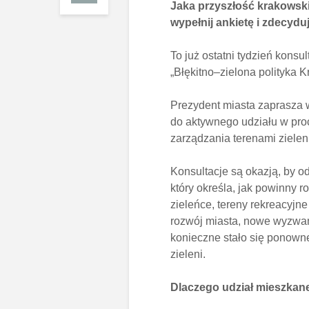
Jaka przyszłość krakowskie
wypełnij ankietę i zdecyduj
To już ostatni tydzień kons
„Błękitno–zielona polityka 
Prezydent miasta zaprasza 
do aktywnego udziału w proc
zarządzania terenami zielen
Konsultacje są okazją, by od
który określa, jak powinny r
zieleńce, tereny rekreacyjne
rozwój miasta, nowe wyzwan
konieczne stało się ponowne
zieleni.
Dlaczego udział mieszkane