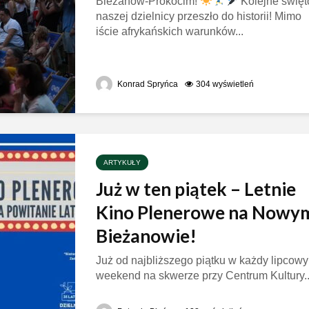
Bieżanów-Prokocim!
Kolejne święt
naszej dzielnicy przeszło do historii! Mimo
iście afrykańskich warunków...
Konrad Spryńca
304 wyświetleń
ARTYKUŁY
Już w ten piątek – Letnie
Kino Plenerowe na Nowy
Bieżanowie!
Już od najbliższego piątku w każdy lipcowy
weekend na skwerze przy Centrum Kultury..