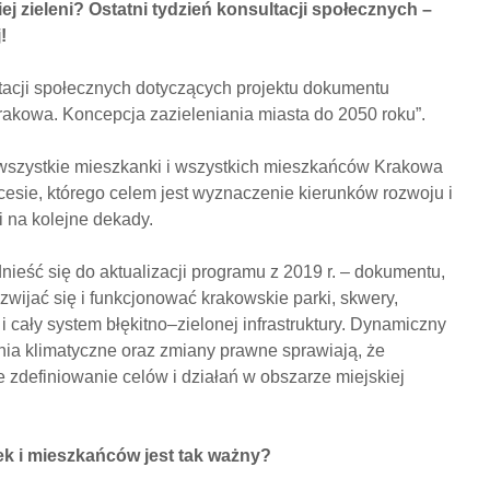
j zieleni? Ostatni tydzień konsultacji społecznych –
!
ultacji społecznych dotyczących projektu dokumentu
Krakowa. Koncepcja zazieleniania miasta do 2050 roku”.
XXXIV sesja Rady
II Dni D
wszystkie mieszkanki i wszystkich mieszkańców Krakowa
Dzielnicy XII
wkrótce
esie, którego celem jest wyznaczenie kierunków rozwoju i
i na kolejne dekady.
II Dni Dzielnicy XII za
Zaprasz
nami
w rytmi
nieść się do aktualizacji programu z 2019 r. – dokumentu,
ozwijać się i funkcjonować krakowskie parki, skwery,
 i cały system błękitno–zielonej infrastruktury. Dynamiczny
Już w ten piątek –
Rodzinn
ia klimatyczne oraz zmiany prawne sprawiają, że
Letnie Kino
pełen at
Plenerowe na
czerwc
 zdefiniowanie celów i działań w obszarze miejskiej
Nowym Bieżanowie!
k i mieszkańców jest tak ważny?