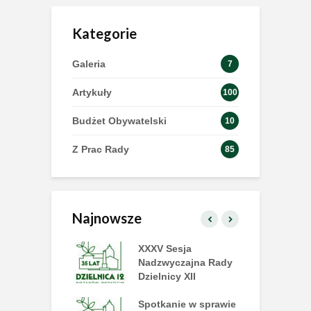
Kategorie
Galeria
7
Artykuły
100
Budżet Obywatelski
10
Z Prac Rady
85
Najnowsze
 Dzielnicy już
XXXV Sesja
X
ce!
Nadzwyczajna Rady
D
Dzielnicy XII
szamy na tańce
Spotkanie w sprawie
I