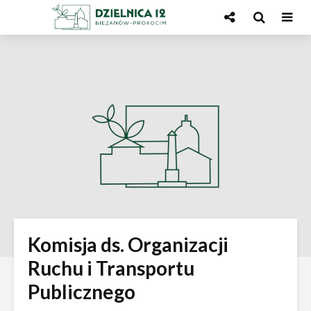
Skip
Skip
to
to
Content
navigation
Komisja ds. Organizacji
Ruchu i Transportu
Publicznego