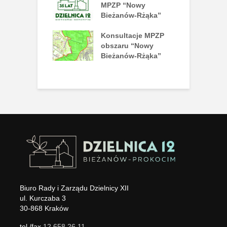
mie Disco!
MPZP “Nowy
n
Bieżanów-Rżąka”
nny piknik
Konsultacje MPZP
J
atrakcji już 27
obszaru “Nowy
L
ca
Bieżanów-Rżąka”
P
N
Biuro Rady i Zarządu Dzielnicy XII
ul. Kurczaba 3
30-868 Kraków
tel./fax
12 658 26 11