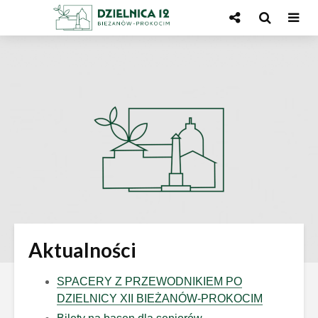
Skip
Skip
to
to
Content
navigation
Aktualności
SPACERY Z PRZEWODNIKIEM PO
DZIELNICY XII BIEŻANÓW-PROKOCIM