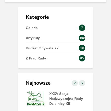
Kategorie
Galeria
7
Artykuły
100
Budżet Obywatelski
10
Z Prac Rady
85
Najnowsze
 Dzielnicy już
XXXV Sesja
X
ce!
Nadzwyczajna Rady
D
Dzielnicy XII