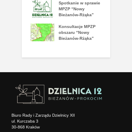
szamy na tańce
Spotkanie w sprawie
I
mie Disco!
MPZP “Nowy
n
Bieżanów-Rżąka”
nny piknik
Konsultacje MPZP
J
atrakcji już 27
obszaru “Nowy
L
ca
Bieżanów-Rżąka”
P
N
Biuro Rady i Zarządu Dzielnicy XII
ul. Kurczaba 3
30-868 Kraków