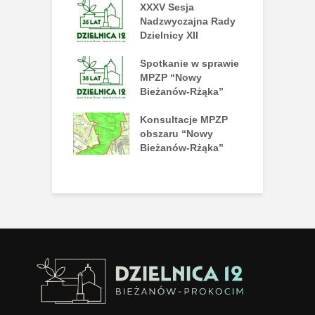
 Dzielnicy już
XXXV Sesja
X
ce!
Nadzwyczajna Rady
D
Dzielnicy XII
szamy na tańce
Spotkanie w sprawie
I
mie Disco!
MPZP “Nowy
n
Bieżanów-Rżąka”
nny piknik
Konsultacje MPZP
J
atrakcji już 27
obszaru “Nowy
L
ca
Bieżanów-Rżąka”
P
N