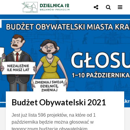
Skip
Skip
to
to
Content
navigation
Budżet Obywatelski 2021
Jest już lista 596 projektów, na które od 1
października będzie można głosować w
tegorocznym budżecie obywatelskim.