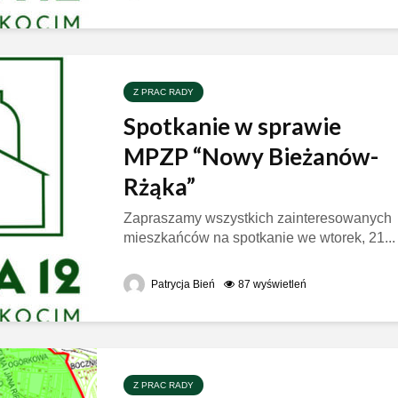
Z PRAC RADY
Spotkanie w sprawie
MPZP “Nowy Bieżanów-
Rżąka”
Zapraszamy wszystkich zainteresowanych
mieszkańców na spotkanie we wtorek, 21...
Patrycja Bień
87 wyświetleń
Z PRAC RADY