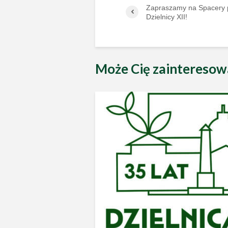
Zapraszamy na Spacery 
Dzielnicy XII!
Może Cię zainteresow