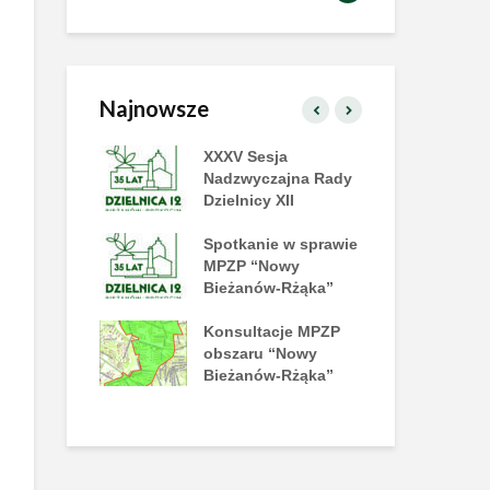
Najnowsze
zielnicy już
XXXV Sesja
XX
!
Nadzwyczajna Rady
Dzi
Dzielnicy XII
amy na tańce
Spotkanie w sprawie
II 
e Disco!
MPZP “Nowy
na
Bieżanów-Rżąka”
y piknik
Konsultacje MPZP
Już
rakcji już 27
obszaru “Nowy
Let
a
Bieżanów-Rżąka”
Pl
No