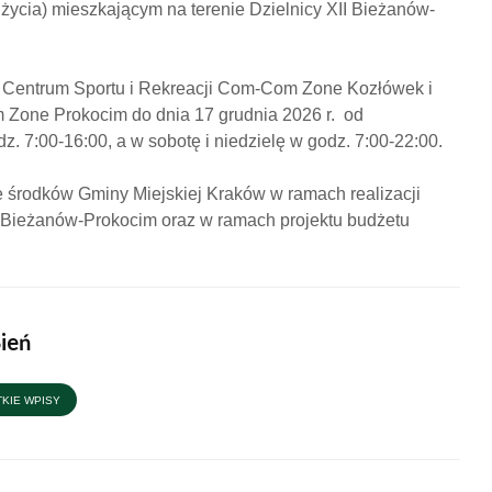
życia) mieszkającym na terenie Dzielnicy XII Bieżanów-
 Centrum Sportu i Rekreacji Com-Com Zone Kozłówek i
one Prokocim do dnia 17 grudnia 2026 r. od
z. 7:00-16:00, a w sobotę i niedzielę w godz. 7:00-22:00.
XXXIV sesja Rady
II Dni D
Dzielnicy XII
wkrótce
e środków Gminy Miejskiej Kraków w ramach realizacji
 Bieżanów-Prokocim oraz w ramach projektu budżetu
II Dni Dzielnicy XII za
Zaprasz
nami
w rytmi
Już w ten piątek –
Rodzinn
Bień
Letnie Kino
pełen at
Plenerowe na
czerwc
Nowym Bieżanowie!
KIE WPISY