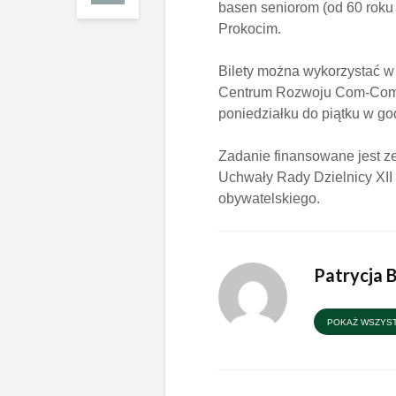
basen seniorom (od 60 roku 
Prokocim.
Bilety można wykorzystać w
Centrum Rozwoju Com-Com Z
poniedziałku do piątku w god
Zadanie finansowane jest z
Uchwały Rady Dzielnicy XII
obywatelskiego.
Patrycja 
POKAŻ WSZYST