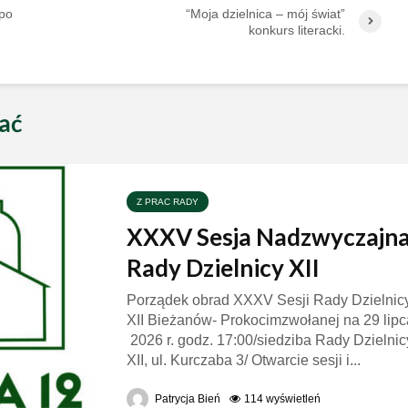
po
“Moja dzielnica – mój świat”
konkurs literacki.
ać
Z PRAC RADY
XXXV Sesja Nadzwyczajn
Rady Dzielnicy XII
Porządek obrad XXXV Sesji Rady Dzielnic
XII Bieżanów- Prokocimzwołanej na 29 lipc
2026 r. godz. 17:00/siedziba Rady Dzielnic
XII, ul. Kurczaba 3/ Otwarcie sesji i...
Patrycja Bień
114 wyświetleń