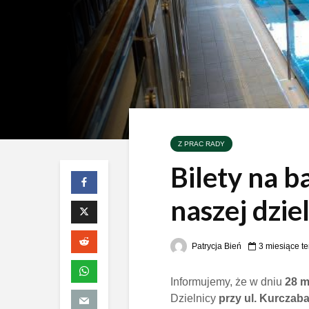
Z PRAC RADY
Bilety na b
naszej dzie
Patrycja Bień
3 miesiące t
Informujemy, że w dniu
28 m
Dzielnicy
przy ul. Kurczaba