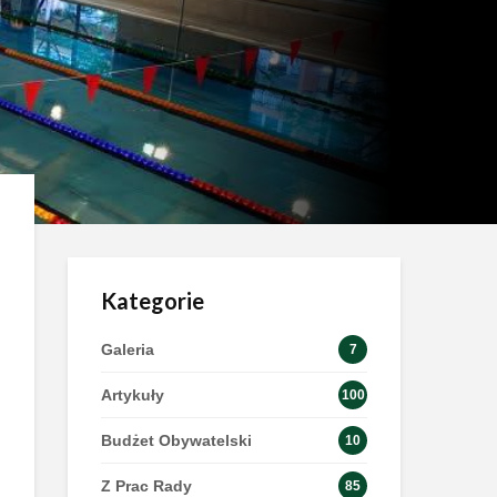
Kategorie
Galeria
7
Artykuły
100
Budżet Obywatelski
10
Z Prac Rady
85