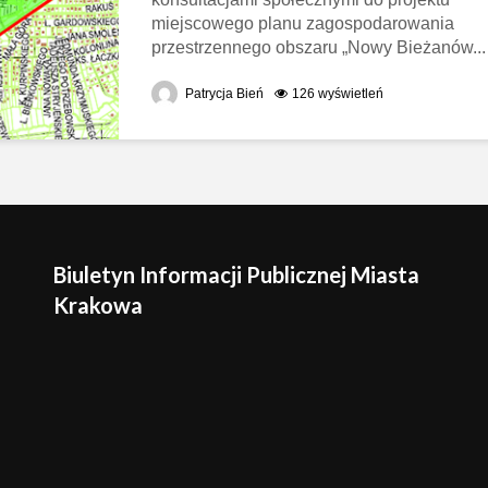
miejscowego planu zagospodarowania
przestrzennego obszaru „Nowy Bieżanów...
Patrycja Bień
126 wyświetleń
Biuletyn Informacji Publicznej Miasta
Krakowa