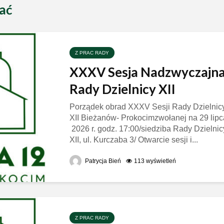
ać
Z PRAC RADY
XXXV Sesja Nadzwyczajn
Rady Dzielnicy XII
Porządek obrad XXXV Sesji Rady Dzielnic
XII Bieżanów- Prokocimzwołanej na 29 lipc
2026 r. godz. 17:00/siedziba Rady Dzielnic
XII, ul. Kurczaba 3/ Otwarcie sesji i...
Patrycja Bień
113 wyświetleń
Z PRAC RADY