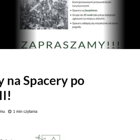
 na Spacery po
II!
emu
1 min czytania