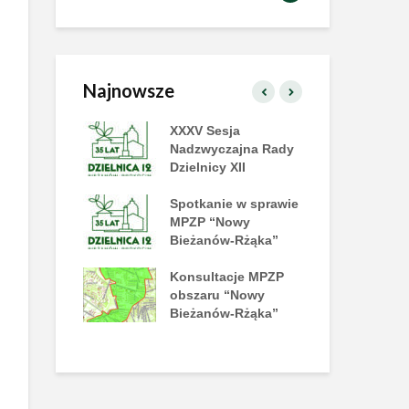
Najnowsze
zielnicy już
XXXV Sesja
XX
!
Nadzwyczajna Rady
Dzi
Dzielnicy XII
amy na tańce
Spotkanie w sprawie
II 
e Disco!
MPZP “Nowy
na
Bieżanów-Rżąka”
y piknik
Konsultacje MPZP
Już
rakcji już 27
obszaru “Nowy
Let
a
Bieżanów-Rżąka”
Pl
No