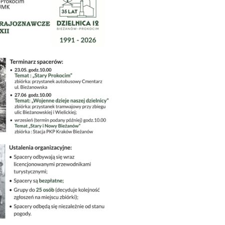
XXXIV sesja Rady
II Dni D
Dzielnicy XII
wkrótce
II Dni Dzielnicy XII za
Zaprasz
nami
w rytmi
Już w ten piątek –
Rodzinn
Letnie Kino
pełen at
Plenerowe na
czerwc
Nowym Bieżanowie!