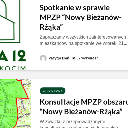
Spotkanie w sprawie
MPZP “Nowy Bieżanów-
Rżąka”
Zapraszamy wszystkich zainteresowanych
mieszkańców na spotkanie we wtorek, 21...
Patrycja Bień
87 wyświetleń
Z PRAC RADY
Konsultacje MPZP obszar
“Nowy Bieżanów-Rżąka”
W związku z przeprowadzanymi
konsultacjami społecznymi do projektu